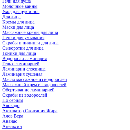
Гели для душа
Молочные ванны
Уход для рук и ног
Для лица
Кремы для лица
Маски для лица
Массажные кремы для лица
Пенки для умывания
Скрабы и пилинги для лица
Сыворотки для лица
Тоники для лица
Водоросли ламинария
Гель с ламинарией
Ламинарии слоевища
Ламинария сушеная
Масло массажное из водорослей
Массажный крем из водорослей
Обертывание ламинарией
Скрабы из водорослей
По сериям
Авокадо
Активатор Сжигания Жира
Алоэ Вера
Ананас
Апельсин