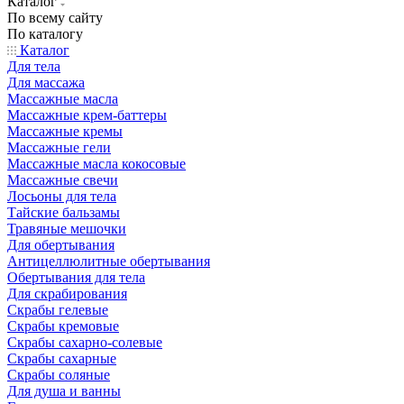
Каталог
По всему сайту
По каталогу
Каталог
Для тела
Для массажа
Массажные масла
Массажные крем-баттеры
Массажные кремы
Массажные гели
Массажные масла кокосовые
Массажные свечи
Лосьоны для тела
Тайские бальзамы
Травяные мешочки
Для обертывания
Антицеллюлитные обертывания
Обертывания для тела
Для скрабирования
Скрабы гелевые
Скрабы кремовые
Скрабы сахарно-солевые
Скрабы сахарные
Скрабы соляные
Для душа и ванны