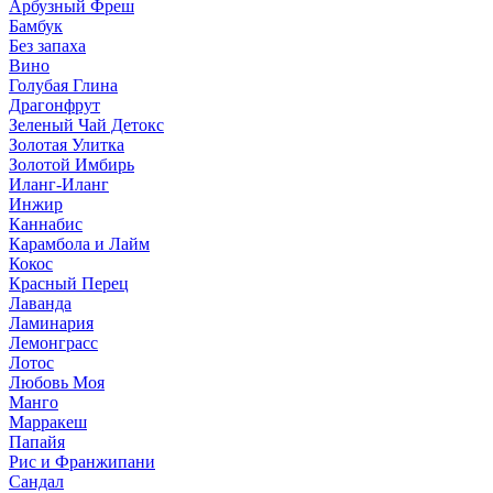
Арбузный Фреш
Бамбук
Без запаха
Вино
Голубая Глина
Драгонфрут
Зеленый Чай Детокс
Золотая Улитка
Золотой Имбирь
Иланг-Иланг
Инжир
Каннабис
Карамбола и Лайм
Кокос
Красный Перец
Лаванда
Ламинария
Лемонграсс
Лотос
Любовь Моя
Манго
Марракеш
Папайя
Рис и Франжипани
Сандал