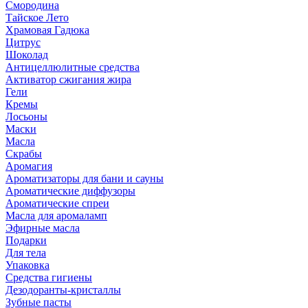
Смородина
Тайское Лето
Храмовая Гадюка
Цитрус
Шоколад
Антицеллюлитные средства
Активатор сжигания жира
Гели
Кремы
Лосьоны
Маски
Масла
Скрабы
Аромагия
Ароматизаторы для бани и сауны
Ароматические диффузоры
Ароматические спреи
Масла для аромаламп
Эфирные масла
Подарки
Для тела
Упаковка
Средства гигиены
Дезодоранты-кристаллы
Зубные пасты