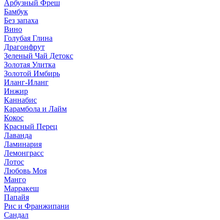
Арбузный Фреш
Бамбук
Без запаха
Вино
Голубая Глина
Драгонфрут
Зеленый Чай Детокс
Золотая Улитка
Золотой Имбирь
Иланг-Иланг
Инжир
Каннабис
Карамбола и Лайм
Кокос
Красный Перец
Лаванда
Ламинария
Лемонграсс
Лотос
Любовь Моя
Манго
Марракеш
Папайя
Рис и Франжипани
Сандал