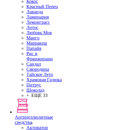
Кокос
Красный Перец
Лаванда
Ламинария
Лемонграсс
Лотос
Любовь Моя
Манго
Марракеш
Папайя
Рис и
Франжипани
Сандал
Смородина
Тайское Лето
Храмовая Гадюка
Цитрус
Шоколад
+ ЕЩЕ 33
Антицеллюлитные
средства
Активатор