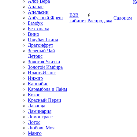
Алоэ Вера
К
Ананас
Апельсин
B2B
Арбузный Фреш
Салонам
кабинет
Распродажа
Бамбук
Без запаха
Вино
Голубая Глина
Драгонфрут
Зеленый Чай
Детокс
Золотая Улитка
Золотой Имбирь
Иланг-Иланг
Инжир
Каннабис
Карамбола и Лайм
Кокос
Красный Перец
Лаванда
Ламинария
Лемонграсс
Лотос
Любовь Моя
Манго