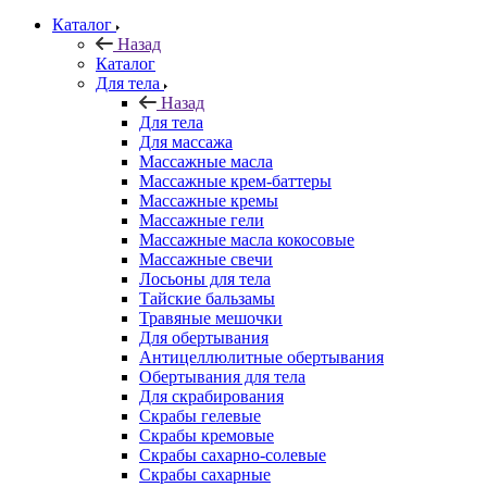
Каталог
Назад
Каталог
Для тела
Назад
Для тела
Для массажа
Массажные масла
Массажные крем-баттеры
Массажные кремы
Массажные гели
Массажные масла кокосовые
Массажные свечи
Лосьоны для тела
Тайские бальзамы
Травяные мешочки
Для обертывания
Антицеллюлитные обертывания
Обертывания для тела
Для скрабирования
Скрабы гелевые
Скрабы кремовые
Скрабы сахарно-солевые
Скрабы сахарные