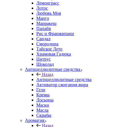
Лемонграсс
Лотос
Любовь Моя
Манго
Марракеш
Папайя
Рис и Франжипани
Сандал
Смородина
Тайское Лето
Храмовая Гадюка
Цитрус
Шоколад
Антицеллюлитные средства
Назад
Антицеллюлитные средства
Активатор сжигания жира
Гели
Кремы
Лосьоны
Маски
Масла
Скрабы
Аромагия
Назад