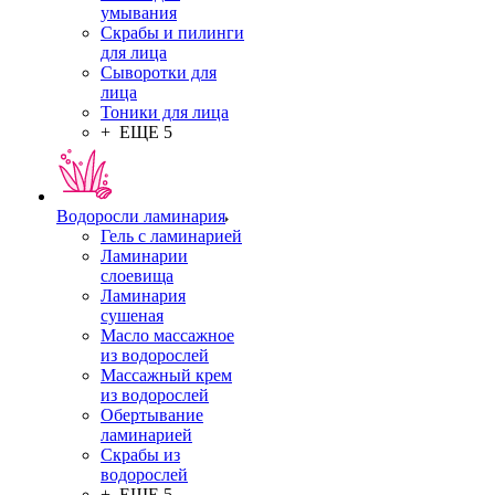
умывания
Скрабы и пилинги
для лица
Сыворотки для
лица
Тоники для лица
+ ЕЩЕ 5
Водоросли ламинария
Гель с ламинарией
Ламинарии
слоевища
Ламинария
сушеная
Масло массажное
из водорослей
Массажный крем
из водорослей
Обертывание
ламинарией
Скрабы из
водорослей
+ ЕЩЕ 5