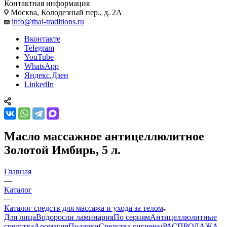
Контактная информация
Москва, Колодезный пер., д. 2А
info@thai-traditions.ru
Вконтакте
Telegram
YouTube
WhatsApp
Яндекс.Дзен
LinkedIn
Масло массажное антицеллюлитное
Золотой Имбирь, 5 л.
Главная
—
Каталог
—
Каталог средств для массажа и ухода за телом
Для лица
Водоросли ламинария
По сериям
Антицеллюлитные
средства
Аромагия
Подарки
Средства гигиены
РАСПРОДАЖА