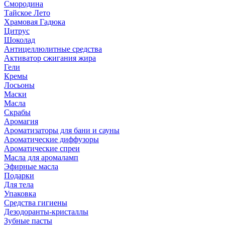
Смородина
Тайское Лето
Храмовая Гадюка
Цитрус
Шоколад
Антицеллюлитные средства
Активатор сжигания жира
Гели
Кремы
Лосьоны
Маски
Масла
Скрабы
Аромагия
Ароматизаторы для бани и сауны
Ароматические диффузоры
Ароматические спреи
Масла для аромаламп
Эфирные масла
Подарки
Для тела
Упаковка
Средства гигиены
Дезодоранты-кристаллы
Зубные пасты