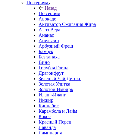
По сериям
Назад
По сериям
Авокадо
Активатор Сжигания Жира
Алоэ Вера
Ананас
Апельсин
Арбузный Фреш
Бамбук
Без запаха
Вино
Голубая Глина
Драгонфрут
Зеленый Чай Детокс
Золотая Улитка
Золотой Имбирь
Иланг-Иланг
Инжир
Каннабис
Карамбола и Лайм
Кокос
Красный Перец
Лаванда
Ламинария