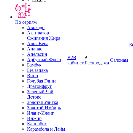
По сериям
Авокадо
Активатор
Сжигания Жира
Алоэ Вера
К
Ананас
Апельсин
B2B
Арбузный Фреш
Салонам
кабинет
Распродажа
Бамбук
Без запаха
Вино
Голубая Глина
Драгонфрут
Зеленый Чай
Детокс
Золотая Улитка
Золотой Имбирь
Иланг-Иланг
Инжир
Каннабис
Карамбола и Лайм