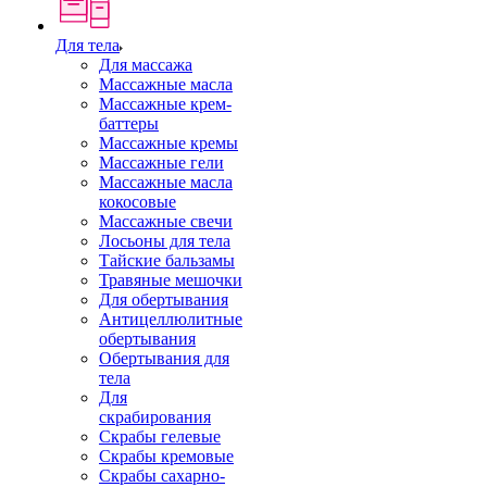
Для тела
Для массажа
Массажные масла
Массажные крем-
баттеры
Массажные кремы
Массажные гели
Массажные масла
кокосовые
Массажные свечи
Лосьоны для тела
Тайские бальзамы
Травяные мешочки
Для обертывания
Антицеллюлитные
обертывания
Обертывания для
тела
Для
скрабирования
Скрабы гелевые
Скрабы кремовые
Скрабы сахарно-