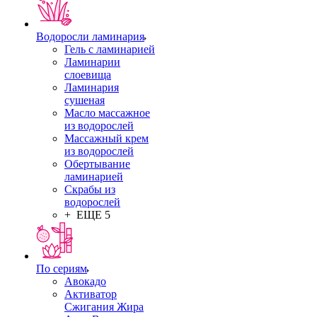
Водоросли ламинария
Гель с ламинарией
Ламинарии
слоевища
Ламинария
сушеная
Масло массажное
из водорослей
Массажный крем
из водорослей
Обертывание
ламинарией
Скрабы из
водорослей
+ ЕЩЕ 5
По сериям
Авокадо
Активатор
Сжигания Жира