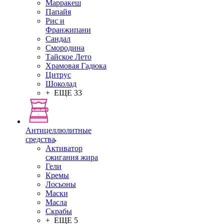
Марракеш
Папайя
Рис и
Франжипани
Сандал
Смородина
Тайское Лето
Храмовая Гадюка
Цитрус
Шоколад
+ ЕЩЕ 33
Антицеллюлитные
средства
Активатор
сжигания жира
Гели
Кремы
Лосьоны
Маски
Масла
Скрабы
+ ЕЩЕ 5