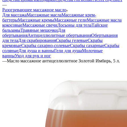
—
Разогревающее массажное масло
Для массажа
Массажные масла
Массажные крем-
баттеры
Массажные кремы
Массажные гели
Массажные масла
кокосовые
Массажные свечи
Лосьоны для тела
Тайские
бальзамы
Травяные мешочки
Для
обертывания
Антицеллюлитные обертывания
Обертывания
для тела
Для скрабирования
Скрабы гелевые
Скрабы
кремовые
Скрабы сахарно-солевые
Скрабы сахарные
Скрабы
соляные
Для душа и ванны
Гели для душа
Молочные
ванны
Уход для рук и ног
—
Масло массажное антицеллюлитное Золотой Имбирь, 5 л.