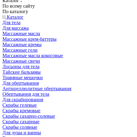
Каталог
По всему сайту
По каталогу
Каталог
Для тела
Для массажа
Массажные масла
Массажные крем-баттеры
Массажные кремы
Массажные гели
Массажные масла кокосовые
Массажные свечи
Лосьоны для тела
Тайские бальзамы
Травяные мешочки
Для обертывания
Антицеллюлитные обертывания
Обертывания для тела
Для скрабирования
Скрабы гелевые
Скрабы кремовые
Скрабы сахарно-солевые
Скрабы сахарные
Скрабы соляные
Для душа и ванны