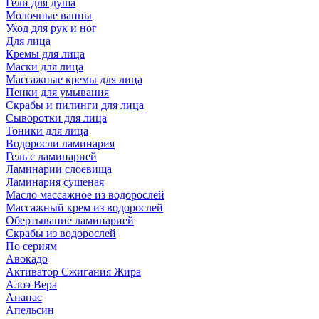
Гели для душа
Молочные ванны
Уход для рук и ног
Для лица
Кремы для лица
Маски для лица
Массажные кремы для лица
Пенки для умывания
Скрабы и пилинги для лица
Сыворотки для лица
Тоники для лица
Водоросли ламинария
Гель с ламинарией
Ламинарии слоевища
Ламинария сушеная
Масло массажное из водорослей
Массажный крем из водорослей
Обертывание ламинарией
Скрабы из водорослей
По сериям
Авокадо
Активатор Сжигания Жира
Алоэ Вера
Ананас
Апельсин