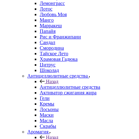
Лемонграсс
Лотос
Любовь Моя
Манго
Марракеш
Папайя
Рис и Франжипани
Сандал
Смородина
Тайское Лето
Храмовая Гадюка
Цитрус
Шоколад
Антицеллюлитные средства
Назад
Антицеллюлитные средства
Активатор сжигания жира
Гели
Кремы
Лосьоны
Маски
Масла
Скрабы
Аромагия
Назад