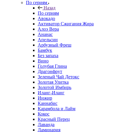
По сериям
Назад
По сериям
Авокадо
Активатор Сжигания Жира
Алоэ Вера
Ананас
Апельсин
Арбузный Фреш
Бамбук
Без запаха
Вино
Голубая Глина
Драгонфрут
Зеленый Чай Детокс
Золотая Улитка
Золотой Имбирь
Иланг-Иланг
Инжир
Каннабис
Карамбола и Лайм
Кокос
Красный Перец
Лаванда
Ламинария