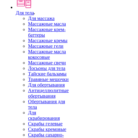
Для тела
Для массажа
Массажные масла
Массажные крем-
баттеры
Массажные кремы
Массажные гели
Массажные масла
кокосовые
Массажные свечи
Лосьоны для тела
Тайские бальзамы
Травяные мешочки
Для обертывания
Антицеллюлитные
обертывания
Обертывания для
тела
Для
скрабирования
Скрабы гелевые
Скрабы кремовые
Скрабы сахарно-