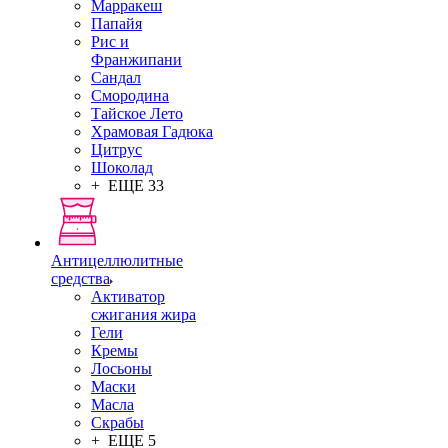
Марракеш
Папайя
Рис и
Франжипани
Сандал
Смородина
Тайское Лето
Храмовая Гадюка
Цитрус
Шоколад
+ ЕЩЕ 33
Антицеллюлитные
средства
Активатор
сжигания жира
Гели
Кремы
Лосьоны
Маски
Масла
Скрабы
+ ЕЩЕ 5