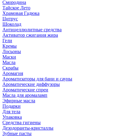
Смородина
Тайское Лето
Храмовая Гадюка
Цитрус
Шоколад
Антицеллюлитные средства
Активатор сжигания жира
Гели
Кремы
Лосьоны
Маски
Масла
Скрабы
Аромагия
Ароматизаторы для бани и сауны
Ароматические диффузоры
Ароматические спреи
Масла для аромаламп
Эфирные масла
Подарки
Для тела
Упаковка
Средства гигиены
Дезодоранты-кристаллы
Зубные пасты