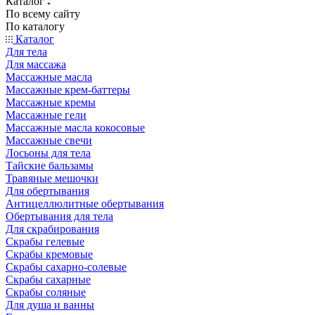
Каталог
По всему сайту
По каталогу
Каталог
Для тела
Для массажа
Массажные масла
Массажные крем-баттеры
Массажные кремы
Массажные гели
Массажные масла кокосовые
Массажные свечи
Лосьоны для тела
Тайские бальзамы
Травяные мешочки
Для обертывания
Антицеллюлитные обертывания
Обертывания для тела
Для скрабирования
Скрабы гелевые
Скрабы кремовые
Скрабы сахарно-солевые
Скрабы сахарные
Скрабы соляные
Для душа и ванны