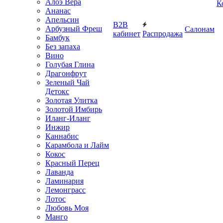
Алоэ Вера
К
Ананас
Апельсин
B2B
Арбузный Фреш
Салонам
кабинет
Распродажа
Бамбук
Без запаха
Вино
Голубая Глина
Драгонфрут
Зеленый Чай
Детокс
Золотая Улитка
Золотой Имбирь
Иланг-Иланг
Инжир
Каннабис
Карамбола и Лайм
Кокос
Красный Перец
Лаванда
Ламинария
Лемонграсс
Лотос
Любовь Моя
Манго