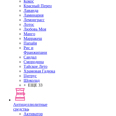
Кокос
Красный Перец
Лаванда
Ламинария
Лемонграсс
Лотос
Любовь Моя
Манго
Марракеш
Папайя
Рис и
Франжипани
Сандал
Смородина
Тайское Лето
Храмовая Гадюка
Цитрус
Шоколад
+ ЕЩЕ 33
Антицеллюлитные
средства
Активатор