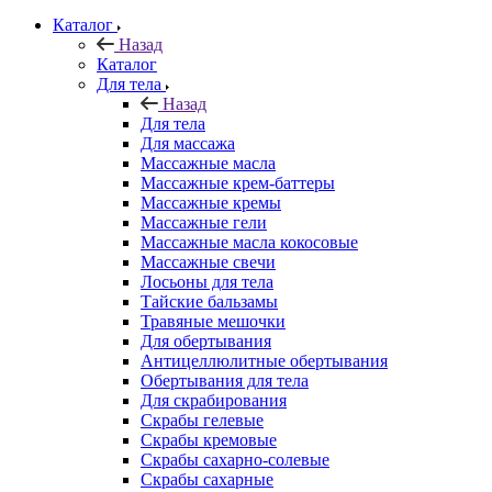
Каталог
Назад
Каталог
Для тела
Назад
Для тела
Для массажа
Массажные масла
Массажные крем-баттеры
Массажные кремы
Массажные гели
Массажные масла кокосовые
Массажные свечи
Лосьоны для тела
Тайские бальзамы
Травяные мешочки
Для обертывания
Антицеллюлитные обертывания
Обертывания для тела
Для скрабирования
Скрабы гелевые
Скрабы кремовые
Скрабы сахарно-солевые
Скрабы сахарные