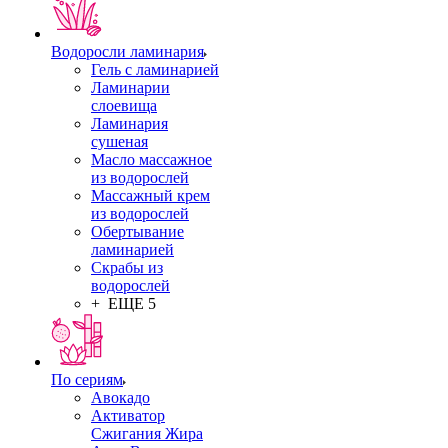
Водоросли ламинария
Гель с ламинарией
Ламинарии
слоевища
Ламинария
сушеная
Масло массажное
из водорослей
Массажный крем
из водорослей
Обертывание
ламинарией
Скрабы из
водорослей
+ ЕЩЕ 5
По сериям
Авокадо
Активатор
Сжигания Жира