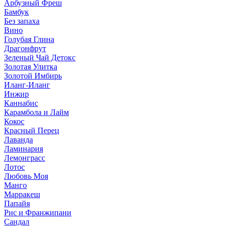
Арбузный Фреш
Бамбук
Без запаха
Вино
Голубая Глина
Драгонфрут
Зеленый Чай Детокс
Золотая Улитка
Золотой Имбирь
Иланг-Иланг
Инжир
Каннабис
Карамбола и Лайм
Кокос
Красный Перец
Лаванда
Ламинария
Лемонграсс
Лотос
Любовь Моя
Манго
Марракеш
Папайя
Рис и Франжипани
Сандал