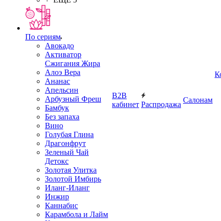
По сериям
Авокадо
Активатор
Сжигания Жира
Алоэ Вера
К
Ананас
Апельсин
B2B
Арбузный Фреш
Салонам
кабинет
Распродажа
Бамбук
Без запаха
Вино
Голубая Глина
Драгонфрут
Зеленый Чай
Детокс
Золотая Улитка
Золотой Имбирь
Иланг-Иланг
Инжир
Каннабис
Карамбола и Лайм