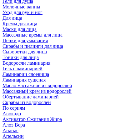
Гели для душа
Молочные ванны
Уход для рук и ног
Для лица
Кремы для лица
Маски для лица
Массажные кремы для лица
Пенки для умывания
Скрабы и пилинги для лица
Сыворотки для лица
Тоники для лица
Водоросли ламинария
Гель с ламинарией
Ламинарии слоевища
Ламинария сушеная
Масло массажное из водорослей
Массажный крем из водорослей
Обертывание ламинарией
Скрабы из водорослей
По сериям
Авокадо
Активатор Сжигания Жира
Алоэ Вера
Ананас
Апельсин