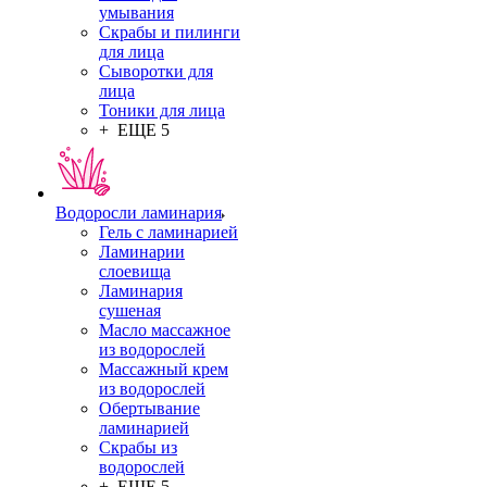
умывания
Скрабы и пилинги
для лица
Сыворотки для
лица
Тоники для лица
+ ЕЩЕ 5
Водоросли ламинария
Гель с ламинарией
Ламинарии
слоевища
Ламинария
сушеная
Масло массажное
из водорослей
Массажный крем
из водорослей
Обертывание
ламинарией
Скрабы из
водорослей
+ ЕЩЕ 5