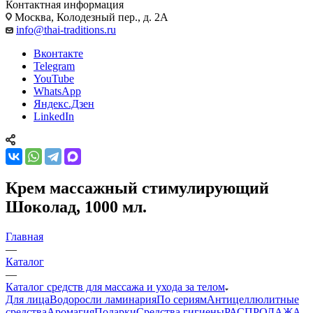
Контактная информация
Москва, Колодезный пер., д. 2А
info@thai-traditions.ru
Вконтакте
Telegram
YouTube
WhatsApp
Яндекс.Дзен
LinkedIn
Крем массажный стимулирующий
Шоколад, 1000 мл.
Главная
—
Каталог
—
Каталог средств для массажа и ухода за телом
Для лица
Водоросли ламинария
По сериям
Антицеллюлитные
средства
Аромагия
Подарки
Средства гигиены
РАСПРОДАЖА