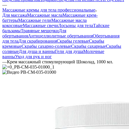
—
Массажные кремы для тела профессиональные
Для массажа
Массажные масла
Массажные крем-
баттеры
Массажные гели
Массажные масла
кокосовые
Массажные свечи
Лосьоны для тела
Тайские
бальзамы
Травяные мешочки
Для
обертывания
Антицеллюлитные обертывания
Обертывания
для тела
Для скрабирования
Скрабы гелевые
Скрабы
кремовые
Скрабы сахарно-солевые
Скрабы сахарные
Скрабы
соляные
Для душа и ванны
Гели для душа
Молочные
ванны
Уход для рук и ног
—
Крем массажный стимулирующий Шоколад, 1000 мл.