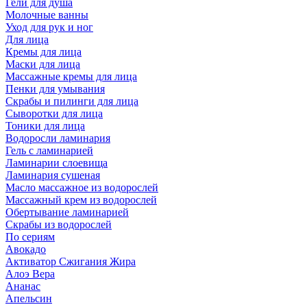
Гели для душа
Молочные ванны
Уход для рук и ног
Для лица
Кремы для лица
Маски для лица
Массажные кремы для лица
Пенки для умывания
Скрабы и пилинги для лица
Сыворотки для лица
Тоники для лица
Водоросли ламинария
Гель с ламинарией
Ламинарии слоевища
Ламинария сушеная
Масло массажное из водорослей
Массажный крем из водорослей
Обертывание ламинарией
Скрабы из водорослей
По сериям
Авокадо
Активатор Сжигания Жира
Алоэ Вера
Ананас
Апельсин