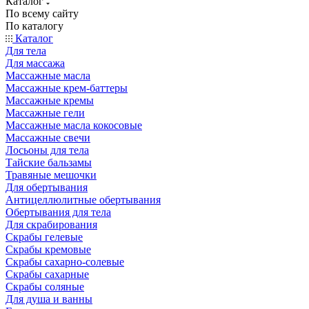
Каталог
По всему сайту
По каталогу
Каталог
Для тела
Для массажа
Массажные масла
Массажные крем-баттеры
Массажные кремы
Массажные гели
Массажные масла кокосовые
Массажные свечи
Лосьоны для тела
Тайские бальзамы
Травяные мешочки
Для обертывания
Антицеллюлитные обертывания
Обертывания для тела
Для скрабирования
Скрабы гелевые
Скрабы кремовые
Скрабы сахарно-солевые
Скрабы сахарные
Скрабы соляные
Для душа и ванны