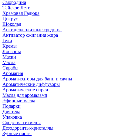
Смородина
Тайское Лето
Храмовая Гадюка
Цитрус
Шоколад
Антицеллюлитные средства
Активатор сжигания жира
Гели
Кремы
Лосьоны
Маски
Масла
Скрабы
Аромагия
Ароматизаторы для бани и сауны
Ароматические диффузоры
Ароматические спреи
Масла для аромаламп
Эфирные масла
Подарки
Для тела
Упаковка
Средства гигиены
Дезодоранты-кристаллы
Зубные пасты