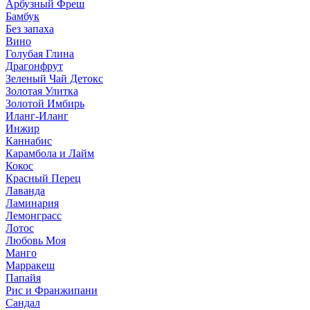
Арбузный Фреш
Бамбук
Без запаха
Вино
Голубая Глина
Драгонфрут
Зеленый Чай Детокс
Золотая Улитка
Золотой Имбирь
Иланг-Иланг
Инжир
Каннабис
Карамбола и Лайм
Кокос
Красный Перец
Лаванда
Ламинария
Лемонграсс
Лотос
Любовь Моя
Манго
Марракеш
Папайя
Рис и Франжипани
Сандал