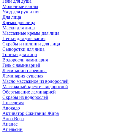
Гели для душа
Молочные ванны
Уход для рук и ног
Для лица
Кремы для лица
Маски для лица
Массажные кремы для лица
Пенки для умывания
Скрабы и пилинги для лица
Сыворотки для лица
Тоники для лица
Водоросли ламинария
Гель с ламинарией
Ламинарии слоевища
Ламинария сушеная
Масло массажное из водорослей
Массажный крем из водорослей
Обертывание ламинарией
Скрабы из водорослей
По сериям
Авокадо
Активатор Сжигания Жира
Алоэ Вера
Ананас
Апельсин