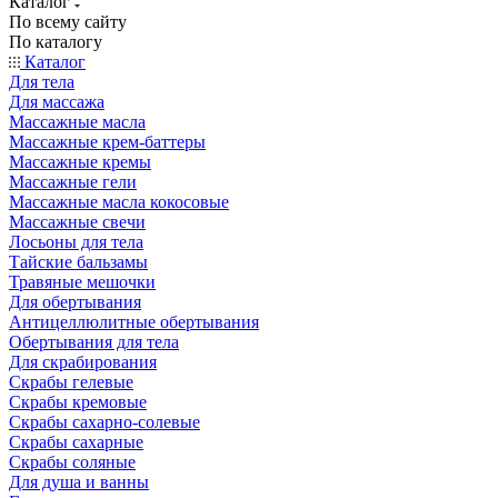
Каталог
По всему сайту
По каталогу
Каталог
Для тела
Для массажа
Массажные масла
Массажные крем-баттеры
Массажные кремы
Массажные гели
Массажные масла кокосовые
Массажные свечи
Лосьоны для тела
Тайские бальзамы
Травяные мешочки
Для обертывания
Антицеллюлитные обертывания
Обертывания для тела
Для скрабирования
Скрабы гелевые
Скрабы кремовые
Скрабы сахарно-солевые
Скрабы сахарные
Скрабы соляные
Для душа и ванны