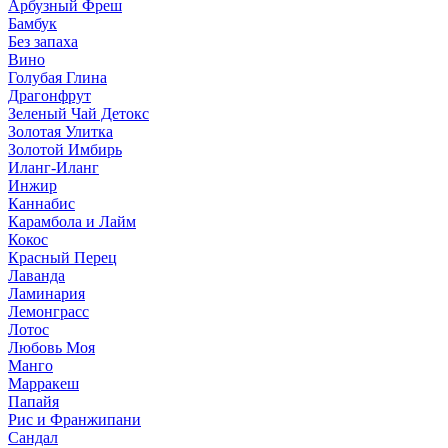
Арбузный Фреш
Бамбук
Без запаха
Вино
Голубая Глина
Драгонфрут
Зеленый Чай Детокс
Золотая Улитка
Золотой Имбирь
Иланг-Иланг
Инжир
Каннабис
Карамбола и Лайм
Кокос
Красный Перец
Лаванда
Ламинария
Лемонграсс
Лотос
Любовь Моя
Манго
Марракеш
Папайя
Рис и Франжипани
Сандал