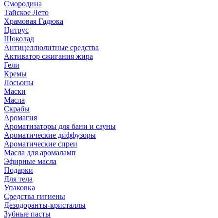
Смородина
Тайское Лето
Храмовая Гадюка
Цитрус
Шоколад
Антицеллюлитные средства
Активатор сжигания жира
Гели
Кремы
Лосьоны
Маски
Масла
Скрабы
Аромагия
Ароматизаторы для бани и сауны
Ароматические диффузоры
Ароматические спреи
Масла для аромаламп
Эфирные масла
Подарки
Для тела
Упаковка
Средства гигиены
Дезодоранты-кристаллы
Зубные пасты